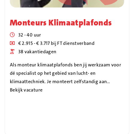
Monteurs Klimaatplafonds
Uren
32 - 40 uur
Blog_field_Salaris
€ 2.915 - € 3.717 bij FT dienstverband
Blog_field_Vakantiedagen
38 vakantiedagen
Als monteur klimaatplafonds ben jij werkzaam voor
dé specialist op het gebied van lucht- en
klimaattechniek. Je monteert zelfstandig aan…
Bekijk vacature