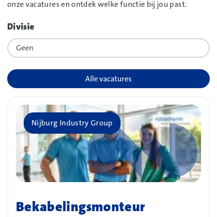
onze vacatures en ontdek welke functie bij jou past.
Filters
Divisie
overslaan
Alle vacatures
Bedrijf
Nijburg Industry Group
Bekabelingsmonteur