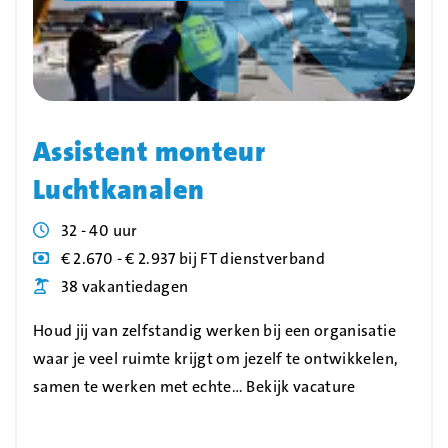
Assistent monteur
Luchtkanalen
Uren
32 - 40 uur
Blog_field_Salaris
€ 2.670 - € 2.937 bij FT dienstverband
Blog_field_Vakantiedagen
38 vakantiedagen
Houd jij van zelfstandig werken bij een organisatie
waar je veel ruimte krijgt om jezelf te ontwikkelen,
samen te werken met echte…
Bekijk vacature