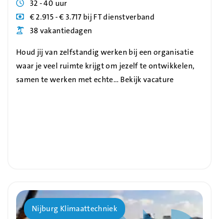
Uren
32 - 40 uur
Blog_field_Salaris
€ 2.915 - € 3.717 bij FT dienstverband
Blog_field_Vakantiedagen
38 vakantiedagen
Houd jij van zelfstandig werken bij een organisatie
waar je veel ruimte krijgt om jezelf te ontwikkelen,
samen te werken met echte…
Bekijk vacature
Bedrijf
Nijburg Klimaattechniek