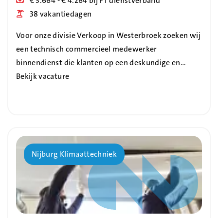
€ 3.664 - € 4.264 bij FT dienstverband
Blog_field_Vakantiedagen
38 vakantiedagen
Voor onze divisie Verkoop in Westerbroek zoeken wij
een technisch commercieel medewerker
binnendienst die klanten op een deskundige en…
Bekijk vacature
Bedrijf
Nijburg Klimaattechniek