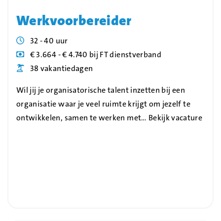
Werkvoorbereider
Uren
32 - 40 uur
Blog_field_Salaris
€ 3.664 - € 4.740 bij FT dienstverband
Blog_field_Vakantiedagen
38 vakantiedagen
Wil jij je organisatorische talent inzetten bij een
organisatie waar je veel ruimte krijgt om jezelf te
ontwikkelen, samen te werken met…
Bekijk vacature