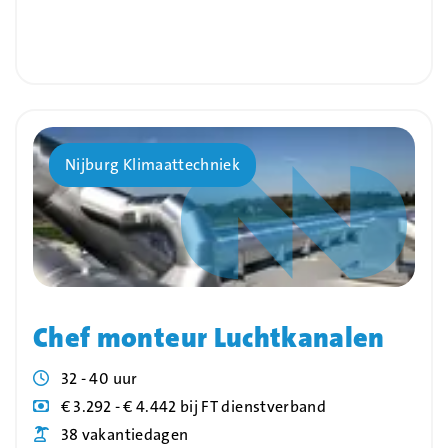
Bedrijf
Nijburg Klimaattechniek
Chef monteur Luchtkanalen
Uren
32 - 40 uur
Blog_field_Salaris
€ 3.292 - € 4.442 bij FT dienstverband
Blog_field_Vakantiedagen
38 vakantiedagen