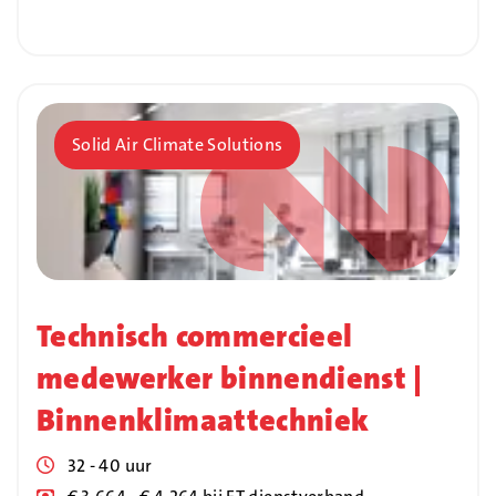
Bedrijf
Solid Air Climate Solutions
Technisch commercieel
medewerker binnendienst |
Binnenklimaattechniek
Uren
32 - 40 uur
Blog_field_Salaris