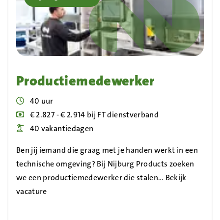
Productiemedewerker
Uren
40 uur
Blog_field_Salaris
€ 2.827 - € 2.914 bij FT dienstverband
Blog_field_Vakantiedagen
40 vakantiedagen
Ben jij iemand die graag met je handen werkt in een
technische omgeving? Bij Nijburg Products zoeken
we een productiemedewerker die stalen…
Bekijk
vacature