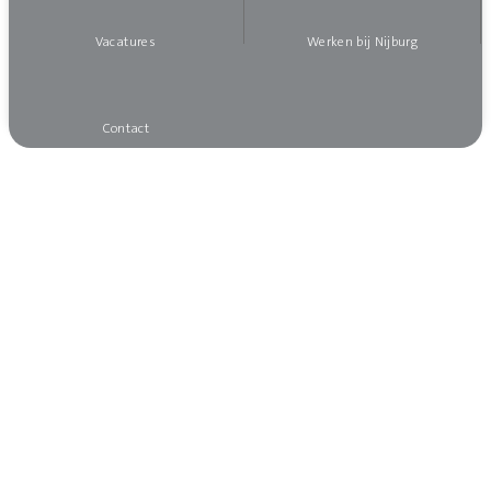
Vacatures
Werken bij Nijburg
Contact
Wilt u op de hoogte blijven?
Neem contact met ons op!
Contact opnemen
vacatures@nijburg.com