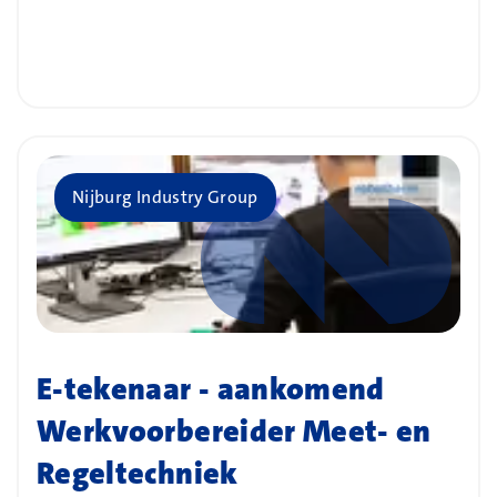
Bedrijf
Nijburg Industry Group
E-tekenaar - aankomend
Werkvoorbereider Meet- en
Regeltechniek