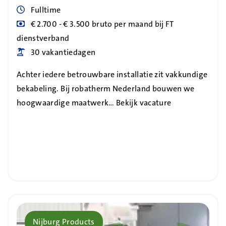
Uren
Fulltime
Blog_field_Salaris
€ 2.700 - € 3.500 bruto per maand bij FT
dienstverband
Blog_field_Vakantiedagen
30 vakantiedagen
Achter iedere betrouwbare installatie zit vakkundige
bekabeling. Bij robatherm Nederland bouwen we
hoogwaardige maatwerk…
Bekijk vacature
Bedrijf
Nijburg Products