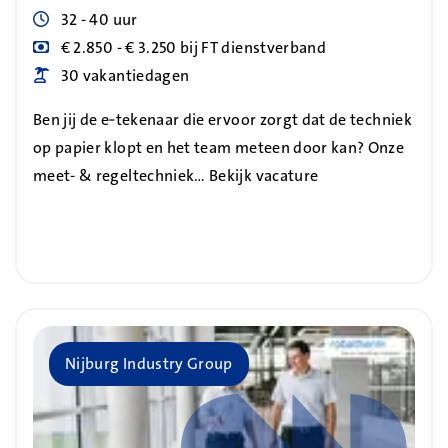
Uren
32 - 40 uur
Blog_field_Salaris
€ 2.850 - € 3.250 bij FT dienstverband
Blog_field_Vakantiedagen
30 vakantiedagen
Ben jij de e‑tekenaar die ervoor zorgt dat de techniek
op papier klopt en het team meteen door kan? Onze
meet- & regeltechniek…
Bekijk vacature
Bedrijf
Nijburg Industry Group