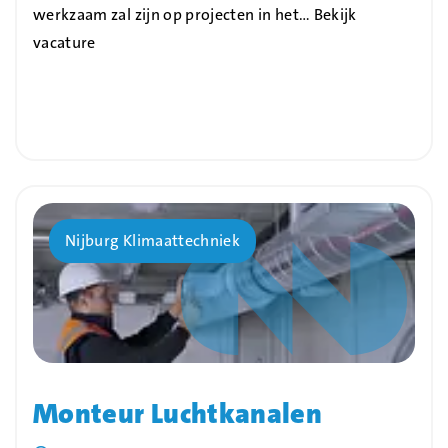
werkzaam zal zijn op projecten in het…
Bekijk
vacature
Bedrijf
Nijburg Klimaattechniek
Monteur Luchtkanalen