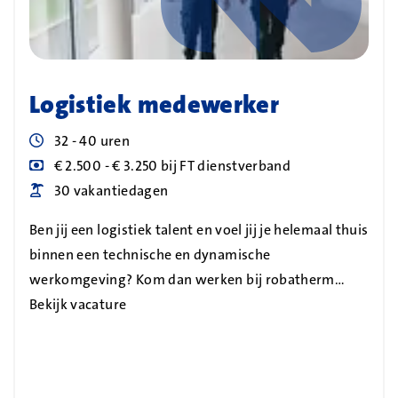
Logistiek medewerker
Uren
32 - 40 uren
Blog_field_Salaris
€ 2.500 - € 3.250 bij FT dienstverband
Blog_field_Vakantiedagen
30 vakantiedagen
Ben jij een logistiek talent en voel jij je helemaal thuis
binnen een technische en dynamische
werkomgeving? Kom dan werken bij robatherm…
Bekijk vacature