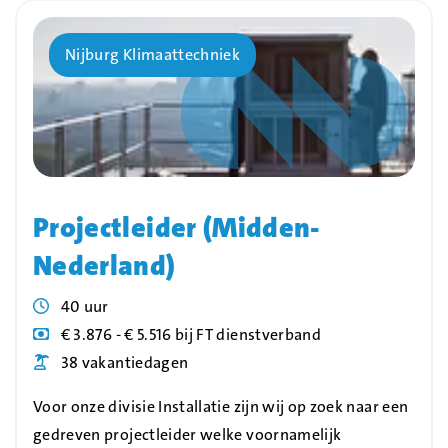
Bedrijf
Nijburg Klimaattechniek
Projectleider (Midden-
Nederland)
Uren
40 uur
Blog_field_Salaris
€ 3.876 - € 5.516 bij FT dienstverband
Blog_field_Vakantiedagen
38 vakantiedagen
Voor onze divisie Installatie zijn wij op zoek naar een
gedreven projectleider welke voornamelijk